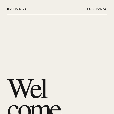
EDITION 01
EST. TODAY
Wel
come.